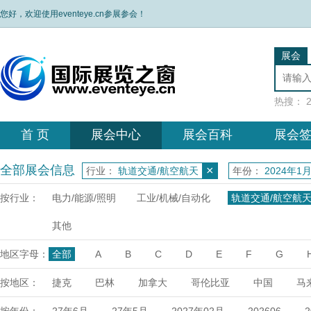
您好，欢迎使用eventeye.cn参展参会！
展会
热搜：
首 页
展会中心
展会百科
展会
全部展会信息
×
行业：
轨道交通/航空航天
年份：
2024年1
按行业：
电力/能源/照明
工业/机械/自动化
轨道交通/航空航
其他
地区字母：
全部
A
B
C
D
E
F
G
X
Y
Z
按地区：
捷克
巴林
加拿大
哥伦比亚
中国
马
达
埃塞俄比亚
乌兹别克
日本
荷兰