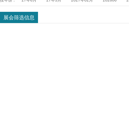
按年份：
27年6月
27年5月
2027年02月
202606
伊朗
印度
俄罗斯
新加坡
中东迪拜
年08月
2028年07月
2028年04月
2028年03月
展会筛选信息
南
巴西
坦桑尼亚
阿拉伯
韩国
智利
2027年6月
2026年12月
2026年11月
2026年
2025年8月
2025年4月
2025年3月
2025年2
2024年7月
2024年6月
2024年5月
2024年4
年1月
2025年5月
2026年6月
2025年7月
10月
2027年9月