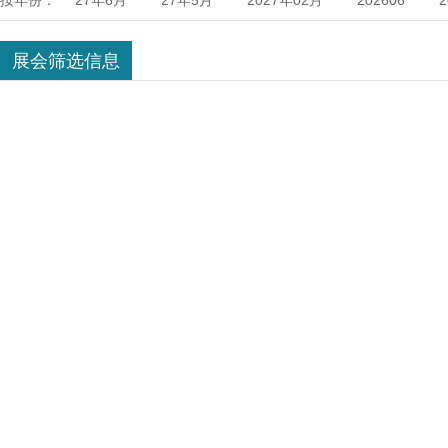
按年份：
27年6月
27年5月
2027年02月
202606
伊朗
印度
俄罗斯
新加坡
中东迪拜
年08月
2028年07月
2028年04月
2028年03月
展会筛选信息
南
巴西
坦桑尼亚
阿拉伯
韩国
智利
2027年6月
2026年12月
2026年11月
2026年
2025年8月
2025年4月
2025年3月
2025年2
2024年7月
2024年6月
2024年5月
2024年4
年1月
2025年5月
2026年6月
2025年7月
10月
2027年9月