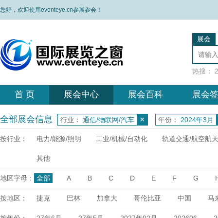
您好，欢迎使用eventeye.cn参展参会！
展会
热搜：
首 页
展会中心
展会百科
展会
全部展会信息
×
行业：
通信/物联网/汽车
年份：
2024年3月
按行业：
电力/能源/照明
工业/机械/自动化
轨道交通/航空航
其他
地区字母：
全部
A
B
C
D
E
F
G
X
Y
Z
按地区：
捷克
巴林
加拿大
哥伦比亚
中国
马
达
埃塞俄比亚
乌兹别克
日本
荷兰