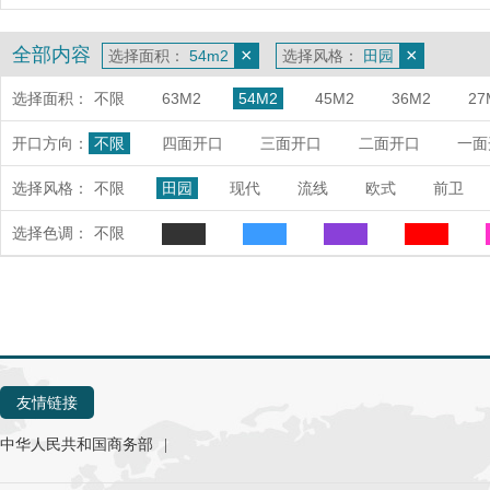
全部内容
×
×
选择面积：
54m2
选择风格：
田园
选择面积：
不限
63M2
54M2
45M2
36M2
27
开口方向：
不限
四面开口
三面开口
二面开口
一面
选择风格：
不限
田园
现代
流线
欧式
前卫
选择色调：
不限
友情链接
中华人民共和国商务部