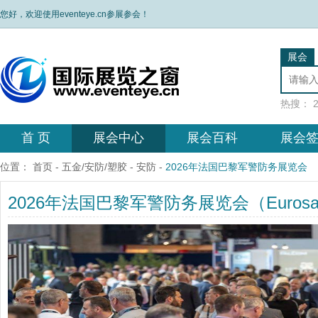
您好，欢迎使用eventeye.cn参展参会！
展会
热搜：
首 页
展会中心
展会百科
展会
位置：
首页
-
五金/安防/塑胶
-
安防
-
2026年法国巴黎军警防务展览会
2026年法国巴黎军警防务展览会（Eurosat