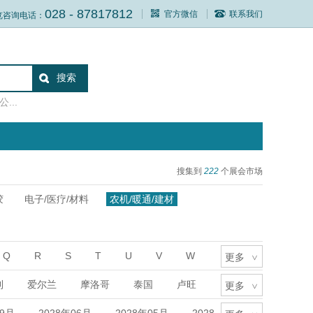
028 - 87817812
官方微信
联系我们
览咨询电话：
...
搜集到
222
个展会市场
胶
电子/医疗/材料
农机/暖通/建材
Q
R
S
T
U
V
W
更多
>
利
爱尔兰
摩洛哥
泰国
卢旺
更多
>
尼亚
土耳其
美国
德国
捷克