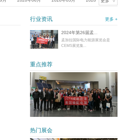
09月
2028年06月
2028年05月
2028
更多
>
菲律宾
尼日利亚
印度尼西亚
越
027年11月
2027年10月
2027年4月
行业资讯
更多 +
印度
墨西哥
斯里兰卡
026年3月
2026年2月
2026年1月
2024年第26届孟...
24年10月
2024年9月
2024年8月
孟加拉国际电力能源展览会是
CEMS展览集...
3年12月
2023年8月
2023年9月
2025
12月
2026年5月
2026年6月
2026年
重点推荐
热门展会