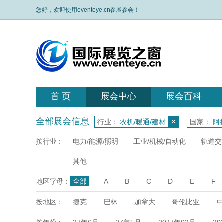
您好，欢迎使用eventeye.cn参展参会！
首 页
展会中心
展会百科
全部展会信息
×
行业：
农机/暖通/建材
国家：
阿
按行业：
电力/能源/照明
工业/机械/自动化
轨道交
其他
地区字母：
全部
A
B
C
D
E
F
X
Y
Z
按地区：
捷克
巴林
加拿大
哥伦比亚
达
埃塞俄比亚
乌兹别克
日本