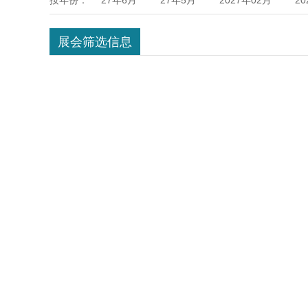
按年份：
27年6月
27年5月
2027年02月
20
伊朗
印度
俄罗斯
新加坡
中
年08月
2028年07月
2028年04月
展会筛选信息
南
巴西
坦桑尼亚
阿拉伯
韩国
2027年6月
2026年12月
2026年11月
2025年8月
2025年4月
2025年3月
2024年7月
2024年6月
2024年5月
年1月
2025年5月
2026年6月
202
10月
2027年9月