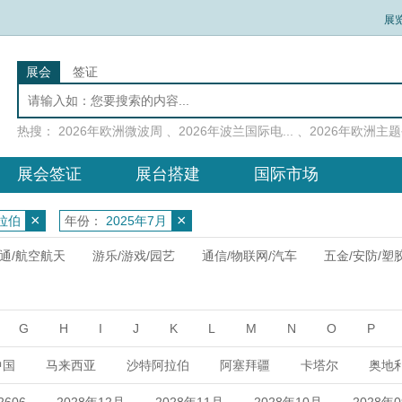
展
展会
签证
热搜：
2026年欧洲微波周
、
2026年波兰国际电...
、
2026年欧洲主题公
展会签证
展台搭建
国际市场
×
×
拉伯
年份：
2025年7月
通/航空航天
游乐/游戏/园艺
通信/物联网/汽车
五金/安防/塑
G
H
I
J
K
L
M
N
O
P
中国
马来西亚
沙特阿拉伯
阿塞拜疆
卡塔尔
奥地
荷兰
英国
南非
法国
澳大利亚
巴基斯坦
肯