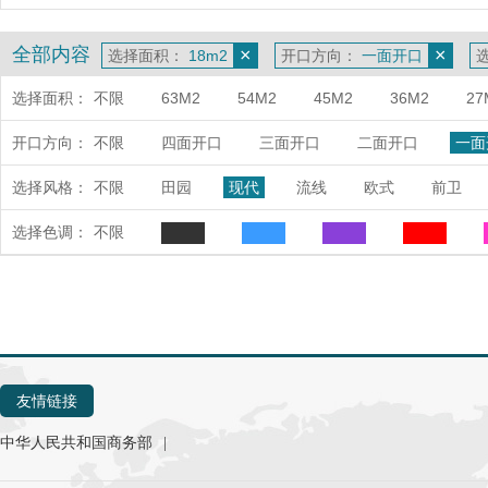
全部内容
×
×
选择面积：
18m2
开口方向：
一面开口
选择面积：
不限
63M2
54M2
45M2
36M2
27
开口方向：
不限
四面开口
三面开口
二面开口
一面
选择风格：
不限
田园
现代
流线
欧式
前卫
选择色调：
不限
友情链接
中华人民共和国商务部