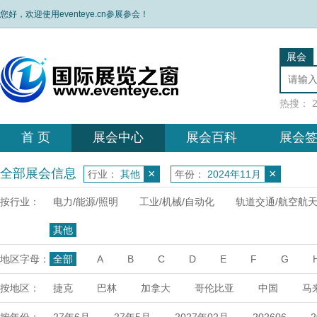
您好，欢迎使用eventeye.cn参展参会！
展会
热搜：
首 页
展会中心
展会百科
展会
全部展会信息
×
×
行业：
其他
年份：
2024年11月
按行业：
电力/能源/照明
工业/机械/自动化
轨道交通/航空航
其他
地区字母：
全部
A
B
C
D
E
F
G
X
Y
Z
按地区：
捷克
巴林
加拿大
哥伦比亚
中国
马
达
埃塞俄比亚
乌兹别克
日本
荷兰