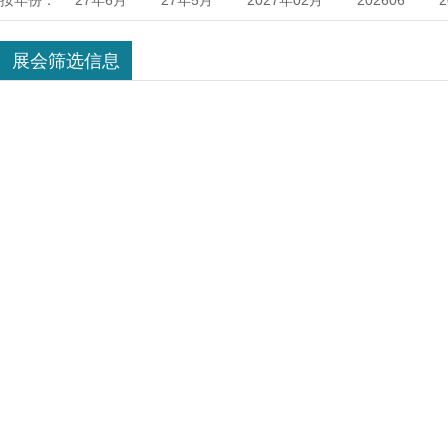
按年份：
27年6月
27年5月
2027年02月
202606
伊朗
印度
俄罗斯
新加坡
中东迪拜
年08月
2028年07月
2028年04月
2028年03月
展会筛选信息
南
巴西
坦桑尼亚
阿拉伯
韩国
智利
2027年6月
2026年12月
2026年11月
2026年
2025年8月
2025年4月
2025年3月
2025年2
2024年7月
2024年6月
2024年5月
2024年4
年1月
2025年5月
2026年6月
2025年7月
10月
2027年9月