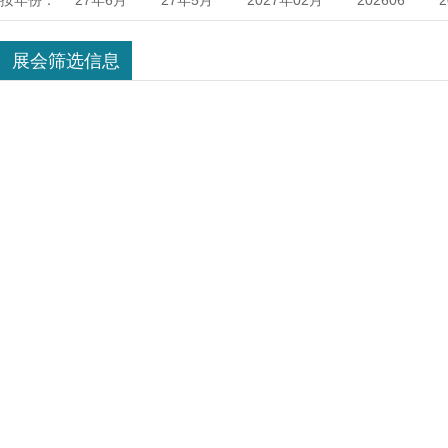
按年份：
27年6月
27年5月
2027年02月
202606
伊朗
印度
俄罗斯
新加坡
中东迪拜
年08月
2028年07月
2028年04月
2028年03月
展会筛选信息
南
巴西
坦桑尼亚
阿拉伯
韩国
智利
2027年6月
2026年12月
2026年11月
2026年
2025年8月
2025年4月
2025年3月
2025年2
2024年7月
2024年6月
2024年5月
2024年4
年1月
2025年5月
2026年6月
2025年7月
10月
2027年9月