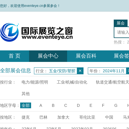
您好，欢迎使用eventeye.cn参展参会！
展会
热搜：
首 页
展会中心
展会百科
展会
全部展会信息
×
行业：
五金/安防/塑胶
年份：
2024年11月
按行业：
电力/能源/照明
工业/机械/自动化
轨道交通/航空航
其他
地区字母：
全部
A
B
C
D
E
F
G
X
Y
Z
按地区：
捷克
巴林
加拿大
哥伦比亚
中国
马
达
埃塞俄比亚
乌兹别克
日本
荷兰